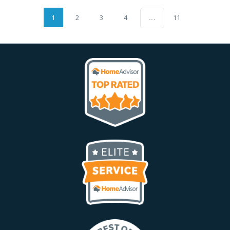
1
2
3
4
11
...